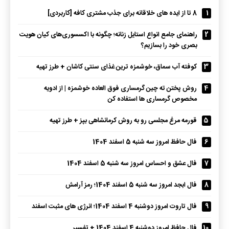
1
8 تا از ایده های خلاقانه برای جذب مشتری کافه [کاربردی]
2
راهنمای جامع انواع استایل زنانه؛ چگونه با اکسسوری‌های کیان هویت
بصری خود را بسازیم؟
3
کوفته آب سماق، خوشمزه ترین غذای سنتی کاشان + طرز تهیه
4
روش پختن ته چین گرمساری فوق العاده خوشمزه | از ادویه
مخصوص گرمساری ها استفاده کن
5
قورمه مرغ مجلسی رو به روش کرمانشاهی بپز + طرز تهیه
6
فال حافظ امروز سه شنبه 5 اسفند 1404
7
فال عشق و احساس امروز سه شنبه 5 اسفند 1404
8
فال ابجد امروز سه شنبه 5 اسفند 1404؛ رمز آرامش
9
فال تاروت امروز دوشنبه 4 اسفند 1404؛ انرژی های مثبت اسفند
10
فال حافظ امروز دوشنبه 4 اسفند 1404 + تفسیر