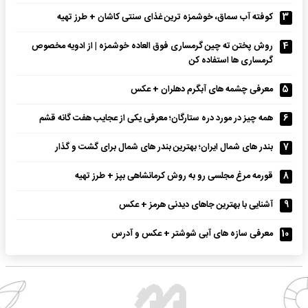
3
کوفته آب سماق، خوشمزه ترین غذای سنتی کاشان + طرز تهیه
4
روش پختن ته چین گرمساری فوق العاده خوشمزه | از ادویه مخصوص
گرمساری ها استفاده کن
5
معرفی چشمه های آبگرم دهلران + عکس
6
همه چیز در مورد دره ستارگان؛ معرفی یکی از عجایب هفت گانه قشم
7
بندر های شمال ایران؛ بهترین بندر های شمال برای گشت و گذار
8
قورمه مرغ مجلسی رو به روش کرمانشاهی بپز + طرز تهیه
9
آشنایی با بهترین جاهای دیدنی هرمز + عکس
10
معرفی سازه های آبی شوشتر + عکس و آدرس