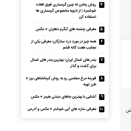
4
روش پختن ته چین گرمساری فوق العاده
خوشمزه | از ادویه مخصوص گرمساری ها
استفاده کن
5
معرفی چشمه های آبگرم دهلران + عکس
6
همه چیز در مورد دره ستارگان؛ معرفی یکی از
عجایب هفت گانه قشم
7
بندر های شمال ایران؛ بهترین بندر های شمال
برای گشت و گذار
8
قورمه مرغ مجلسی رو به روش کرمانشاهی بپز +
طرز تهیه
9
آشنایی با بهترین جاهای دیدنی هرمز + عکس
10
معرفی سازه های آبی شوشتر + عکس و آدرس
مش