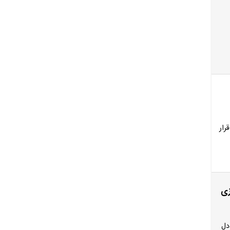
رار
ه روزی
دل