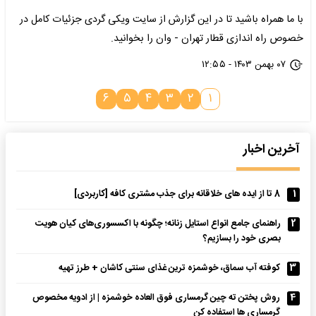
با ما همراه باشید تا در این گزارش از سایت ویکی گردی جزئیات کامل در
خصوص راه اندازی قطار تهران - وان را بخوانید.
۰۷ بهمن ۱۴۰۳ - ۱۲:۵۵
۶
۵
۴
۳
۲
۱
آخرین اخبار
1
8 تا از ایده های خلاقانه برای جذب مشتری کافه [کاربردی]
2
راهنمای جامع انواع استایل زنانه؛ چگونه با اکسسوری‌های کیان هویت
بصری خود را بسازیم؟
3
کوفته آب سماق، خوشمزه ترین غذای سنتی کاشان + طرز تهیه
4
روش پختن ته چین گرمساری فوق العاده خوشمزه | از ادویه مخصوص
گرمساری ها استفاده کن