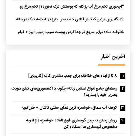
3
چجوری تخم مرغ آب پز کنم که پوستش ترک نخوره؟ | تخم مرغ رو
اینجوری آب پز کن
4
دیگه برای تزئین کیک از قنادی خامه نخر | طرز تهیه خامه کیک در خانه
5
ترفند ساده برای سریع تر جدا کردن پوست سیب زمینی آبپز + فیلم
آخرین اخبار
1
8 تا از ایده های خلاقانه برای جذب مشتری کافه [کاربردی]
2
راهنمای جامع انواع استایل زنانه؛ چگونه با اکسسوری‌های کیان هویت
بصری خود را بسازیم؟
3
کوفته آب سماق، خوشمزه ترین غذای سنتی کاشان + طرز تهیه
4
روش پختن ته چین گرمساری فوق العاده خوشمزه | از ادویه
مخصوص گرمساری ها استفاده کن