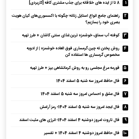
1
8 تا از ایده های خلاقانه برای جذب مشتری کافه [کاربردی]
2
راهنمای جامع انواع استایل زنانه؛ چگونه با اکسسوری‌های کیان هویت
بصری خود را بسازیم؟
3
کوفته آب سماق، خوشمزه ترین غذای سنتی کاشان + طرز تهیه
4
روش پختن ته چین گرمساری فوق العاده خوشمزه | از ادویه
مخصوص گرمساری ها استفاده کن
5
قورمه مرغ مجلسی رو به روش کرمانشاهی بپز + طرز تهیه
6
فال حافظ امروز سه شنبه 5 اسفند 1404
7
فال عشق و احساس امروز سه شنبه 5 اسفند 1404
8
فال ابجد امروز سه شنبه 5 اسفند 1404؛ رمز آرامش
9
فال تاروت امروز دوشنبه 4 اسفند 1404؛ انرژی های مثبت اسفند
10
فال حافظ امروز دوشنبه 4 اسفند 1404 + تفسیر