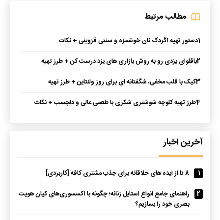
مطالب مرتبط
1
دستور تهیه اگردک نان خوشمزه و سنتی قزوینی + نکات
2
باقلوای یزدی رو به روش بازاری های یزد درست کن + طرز تهیه
3
کیک با قلب مخفی، شگفتانه‌ ای برای روز ولنتاین + طرز تهیه
4
طرز تهیه کلوچه شوشتری شکری با طعمی عالی و دلچسب + نکات
آخرین اخبار
1
8 تا از ایده های خلاقانه برای جذب مشتری کافه [کاربردی]
2
راهنمای جامع انواع استایل زنانه؛ چگونه با اکسسوری‌های کیان هویت
بصری خود را بسازیم؟