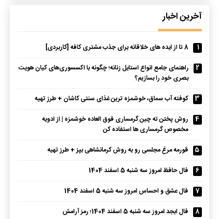
آخرین اخبار
1
8 تا از ایده های خلاقانه برای جذب مشتری کافه [کاربردی]
2
راهنمای جامع انواع استایل زنانه؛ چگونه با اکسسوری‌های کیان هویت
بصری خود را بسازیم؟
3
کوفته آب سماق، خوشمزه ترین غذای سنتی کاشان + طرز تهیه
4
روش پختن ته چین گرمساری فوق العاده خوشمزه | از ادویه
مخصوص گرمساری ها استفاده کن
5
قورمه مرغ مجلسی رو به روش کرمانشاهی بپز + طرز تهیه
6
فال حافظ امروز سه شنبه 5 اسفند 1404
7
فال عشق و احساس امروز سه شنبه 5 اسفند 1404
8
فال ابجد امروز سه شنبه 5 اسفند 1404؛ رمز آرامش