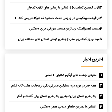
2
تالاب کمجان کجاست؟ | آشنایی با زیبایی های تالاب کمجان
3
ترافیک باورنکردنی در ورودی تخت جمشید که شوکه تان می کند! +
عکس
4
مسجد نصیرالملک؛ زیباترین مسجد صورتی ایران + عکس
5
عید نوروز کجا بریم سفر؟ | جاهای دیدنی استان های مختلف ایران
آخرین اخبار
1
معرفی چشمه های آبگرم دهلران + عکس
2
همه چیز در مورد دره ستارگان؛ معرفی یکی از عجایب هفت گانه قشم
3
بندر های شمال ایران؛ بهترین بندر های شمال برای گشت و گذار
4
آشنایی با بهترین جاهای دیدنی هرمز + عکس