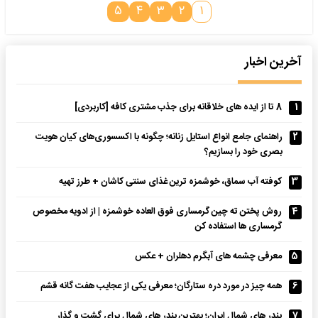
۵
۴
۳
۲
۱
آخرین اخبار
1
8 تا از ایده های خلاقانه برای جذب مشتری کافه [کاربردی]
2
راهنمای جامع انواع استایل زنانه؛ چگونه با اکسسوری‌های کیان هویت
بصری خود را بسازیم؟
3
کوفته آب سماق، خوشمزه ترین غذای سنتی کاشان + طرز تهیه
4
روش پختن ته چین گرمساری فوق العاده خوشمزه | از ادویه مخصوص
گرمساری ها استفاده کن
5
معرفی چشمه های آبگرم دهلران + عکس
6
همه چیز در مورد دره ستارگان؛ معرفی یکی از عجایب هفت گانه قشم
7
بندر های شمال ایران؛ بهترین بندر های شمال برای گشت و گذار