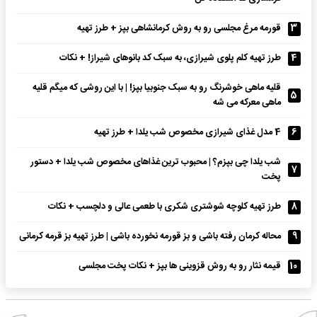
3
قورمه مرغ مجلسی رو به روش کرمانشاهی بپز + طرز تهیه
4
طرز تهیه کلم پلوی شیرازی، به سبک کد بانوهای شیراز! + نکات
قلیه ماهی خوشرنگ رو به سبک جنوبیا بپز! | با این روشی که میگم قلیه
5
ماهی معرکه می شه
6
4 مدل غذای شیرازی مخصوص شب یلدا + طرز تهیه
شب یلدا چی بپزم؟ | محبوب ترین غذاهای مخصوص شب یلدا + دستور
7
پخت
8
طرز تهیه کلوچه شوشتری شکری با طعمی عالی و دلچسب + نکات
9
محاله کرمان رفته باشی و بز قورمه نخورده باشی | طرز تهیه بز قرمه کرمانی
10
قیمه نثار رو به روش قزوینی ها بپز + نکات پخت مجلسی