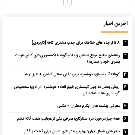
۱
آخرین اخبار
1
8 تا از ایده های خلاقانه برای جذب مشتری کافه [کاربردی]
2
راهنمای جامع انواع استایل زنانه؛ چگونه با اکسسوری‌های کیان هویت
بصری خود را بسازیم؟
3
کوفته آب سماق، خوشمزه ترین غذای سنتی کاشان + طرز تهیه
4
روش پختن ته چین گرمساری فوق العاده خوشمزه | از ادویه مخصوص
گرمساری ها استفاده کن
5
معرفی چشمه های آبگرم دهلران + عکس
6
همه چیز در مورد دره ستارگان؛ معرفی یکی از عجایب هفت گانه قشم
7
بندر های شمال ایران؛ بهترین بندر های شمال برای گشت و گذار