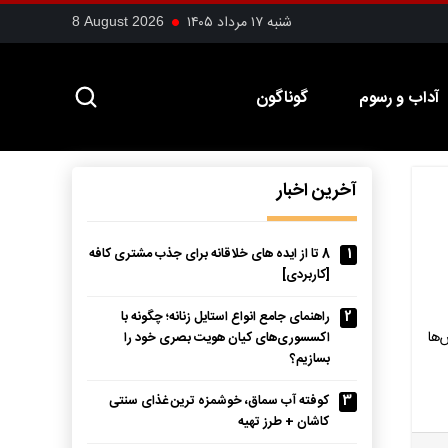
شنبه ۱۷ مرداد ۱۴۰۵
8 August 2026
آداب و رسوم
گوناگون
آخرین اخبار
1
8 تا از ایده های خلاقانه برای جذب مشتری کافه
[کاربردی]
2
راهنمای جامع انواع استایل زنانه؛ چگونه با
‌ها
اکسسوری‌های کیان هویت بصری خود را
بسازیم؟
3
کوفته آب سماق، خوشمزه ترین غذای سنتی
کاشان + طرز تهیه