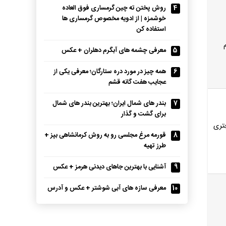
4
روش پختن ته چین گرمساری فوق العاده
خوشمزه | از ادویه مخصوص گرمساری ها
استفاده کن
5
معرفی چشمه های آبگرم دهلران + عکس
6
همه چیز در مورد دره ستارگان؛ معرفی یکی از
عجایب هفت گانه قشم
7
بندر های شمال ایران؛ بهترین بندر های شمال
برای گشت و گذار
تری
8
قورمه مرغ مجلسی رو به روش کرمانشاهی بپز +
طرز تهیه
9
آشنایی با بهترین جاهای دیدنی هرمز + عکس
10
معرفی سازه های آبی شوشتر + عکس و آدرس