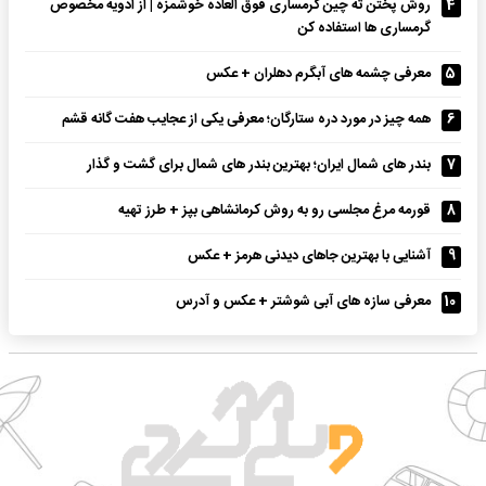
4
روش پختن ته چین گرمساری فوق العاده خوشمزه | از ادویه مخصوص
گرمساری ها استفاده کن
5
معرفی چشمه های آبگرم دهلران + عکس
6
همه چیز در مورد دره ستارگان؛ معرفی یکی از عجایب هفت گانه قشم
7
بندر های شمال ایران؛ بهترین بندر های شمال برای گشت و گذار
8
قورمه مرغ مجلسی رو به روش کرمانشاهی بپز + طرز تهیه
9
آشنایی با بهترین جاهای دیدنی هرمز + عکس
10
معرفی سازه های آبی شوشتر + عکس و آدرس