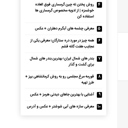
4
روش پختن ته چین گرمساری فوق العاده
خوشمزه | از ادویه مخصوص گرمساری ها
استفاده کن
5
معرفی چشمه های آبگرم دهلران + عکس
6
همه چیز در مورد دره ستارگان؛ معرفی یکی از
عجایب هفت گانه قشم
7
بندر های شمال ایران؛ بهترین بندر های شمال
برای گشت و گذار
8
قورمه مرغ مجلسی رو به روش کرمانشاهی بپز +
طرز تهیه
9
آشنایی با بهترین جاهای دیدنی هرمز + عکس
10
معرفی سازه های آبی شوشتر + عکس و آدرس