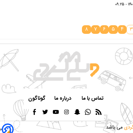
۸
۷
۶
۵
۴
۳
تماس با ما
درباره ما
گوناگون
گردی
می باشد.
ط