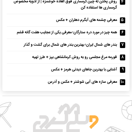
4
روش پختن ته چین گرمساری فوق العاده خوشمزه | از ادویه مخصوص
گرمساری ها استفاده کن
5
معرفی چشمه های آبگرم دهلران + عکس
6
همه چیز در مورد دره ستارگان؛ معرفی یکی از عجایب هفت گانه قشم
7
بندر های شمال ایران؛ بهترین بندر های شمال برای گشت و گذار
8
قورمه مرغ مجلسی رو به روش کرمانشاهی بپز + طرز تهیه
9
آشنایی با بهترین جاهای دیدنی هرمز + عکس
10
معرفی سازه های آبی شوشتر + عکس و آدرس