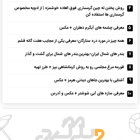
4
روش پختن ته چین گرمساری فوق العاده خوشمزه | از ادویه مخصوص
گرمساری ها استفاده کن
5
معرفی چشمه های آبگرم دهلران + عکس
6
همه چیز در مورد دره ستارگان؛ معرفی یکی از عجایب هفت گانه قشم
7
بندر های شمال ایران؛ بهترین بندر های شمال برای گشت و گذار
8
قورمه مرغ مجلسی رو به روش کرمانشاهی بپز + طرز تهیه
9
آشنایی با بهترین جاهای دیدنی هرمز + عکس
10
معرفی سازه های آبی شوشتر + عکس و آدرس