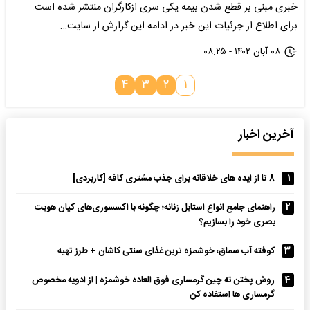
خبری مبنی بر قطع شدن بیمه یکی سری ازکارگران منتشر شده است.
برای اطلاع از جزئیات این خبر در ادامه این گزارش از سایت…
۰۸ آبان ۱۴۰۲ - ۰۸:۲۵
۴
۳
۲
۱
آخرین اخبار
1
8 تا از ایده های خلاقانه برای جذب مشتری کافه [کاربردی]
2
راهنمای جامع انواع استایل زنانه؛ چگونه با اکسسوری‌های کیان هویت
بصری خود را بسازیم؟
3
کوفته آب سماق، خوشمزه ترین غذای سنتی کاشان + طرز تهیه
4
روش پختن ته چین گرمساری فوق العاده خوشمزه | از ادویه مخصوص
گرمساری ها استفاده کن