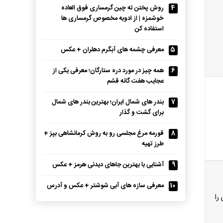
4
روش پختن ته چین گرمساری فوق العاده
خوشمزه | از ادویه مخصوص گرمساری ها
استفاده کن
5
معرفی چشمه های آبگرم دهلران + عکس
6
همه چیز در مورد دره ستارگان؛ معرفی یکی از
عجایب هفت گانه قشم
7
بندر های شمال ایران؛ بهترین بندر های شمال
برای گشت و گذار
8
قورمه مرغ مجلسی رو به روش کرمانشاهی بپز +
طرز تهیه
9
آشنایی با بهترین جاهای دیدنی هرمز + عکس
10
معرفی سازه های آبی شوشتر + عکس و آدرس
را