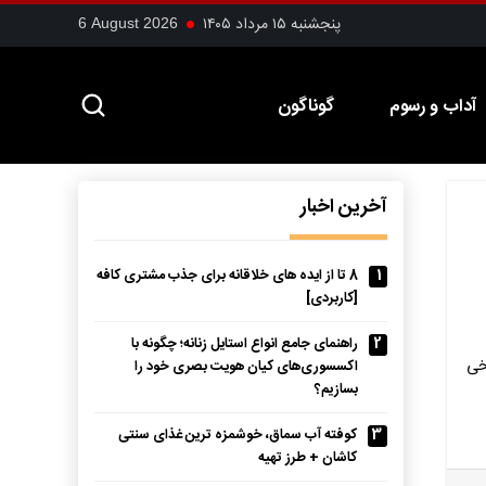
پنجشنبه ۱۵ مرداد ۱۴۰۵
6 August 2026
آداب و رسوم
گوناگون
آخرین اخبار
1
8 تا از ایده های خلاقانه برای جذب مشتری کافه
[کاربردی]
2
راهنمای جامع انواع استایل زنانه؛ چگونه با
خی
اکسسوری‌های کیان هویت بصری خود را
بسازیم؟
3
کوفته آب سماق، خوشمزه ترین غذای سنتی
کاشان + طرز تهیه