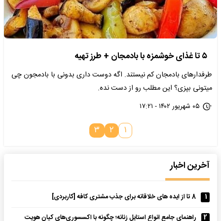
۵ تا غذای خوشمزه با بادمجان + طرز تهیه
طرفدارهای بادمجان کم نیستند. اگه دوست داری بدونی با بادمجون چی
میتونی بپزی؟ این مطلب رو از دست نده.
۰۵ شهریور ۱۴۰۲ - ۱۷:۲۱
۳
۲
۱
آخرین اخبار
1
8 تا از ایده های خلاقانه برای جذب مشتری کافه [کاربردی]
2
راهنمای جامع انواع استایل زنانه؛ چگونه با اکسسوری‌های کیان هویت