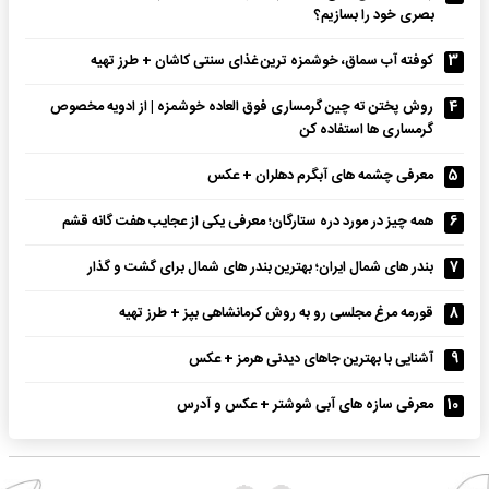
بصری خود را بسازیم؟
3
کوفته آب سماق، خوشمزه ترین غذای سنتی کاشان + طرز تهیه
4
روش پختن ته چین گرمساری فوق العاده خوشمزه | از ادویه مخصوص
گرمساری ها استفاده کن
5
معرفی چشمه های آبگرم دهلران + عکس
6
همه چیز در مورد دره ستارگان؛ معرفی یکی از عجایب هفت گانه قشم
7
بندر های شمال ایران؛ بهترین بندر های شمال برای گشت و گذار
8
قورمه مرغ مجلسی رو به روش کرمانشاهی بپز + طرز تهیه
9
آشنایی با بهترین جاهای دیدنی هرمز + عکس
10
معرفی سازه های آبی شوشتر + عکس و آدرس