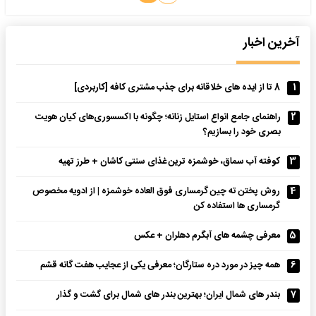
آخرین اخبار
1
8 تا از ایده های خلاقانه برای جذب مشتری کافه [کاربردی]
2
راهنمای جامع انواع استایل زنانه؛ چگونه با اکسسوری‌های کیان هویت
بصری خود را بسازیم؟
3
کوفته آب سماق، خوشمزه ترین غذای سنتی کاشان + طرز تهیه
4
روش پختن ته چین گرمساری فوق العاده خوشمزه | از ادویه مخصوص
گرمساری ها استفاده کن
5
معرفی چشمه های آبگرم دهلران + عکس
6
همه چیز در مورد دره ستارگان؛ معرفی یکی از عجایب هفت گانه قشم
7
بندر های شمال ایران؛ بهترین بندر های شمال برای گشت و گذار