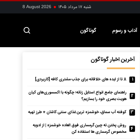
شنبه ۱۷ مرداد ۱۴۰۵
8 August 2026
آداب و رسوم
گوناگون
آخرین اخبار گوناگون
1
8 تا از ایده های خلاقانه برای جذب مشتری کافه [کاربردی]
راهنمای جامع انواع استایل زنانه؛ چگونه با اکسسوری‌های کیان
2
هویت بصری خود را بسازیم؟
3
کوفته آب سماق، خوشمزه ترین غذای سنتی کاشان + طرز تهیه
روش پختن ته چین گرمساری فوق العاده خوشمزه | از ادویه
4
مخصوص گرمساری ها استفاده کن