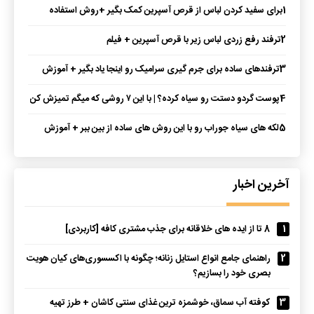
1
برای سفید کردن لباس از قرص آسپرین کمک بگیر +روش استفاده
2
ترفند رفع زردی لباس زیر با قرص آسپرین + فیلم
3
ترفندهای ساده برای جرم گیری سرامیک رو اینجا یاد بگیر + آموزش
4
پوست گردو دستت رو سیاه کرده؟ | با این ۷ روشی که میگم تمیزش کن
5
لکه های سیاه جوراب رو با این روش های ساده از بین ببر + آموزش
آخرین اخبار
1
8 تا از ایده های خلاقانه برای جذب مشتری کافه [کاربردی]
2
راهنمای جامع انواع استایل زنانه؛ چگونه با اکسسوری‌های کیان هویت
بصری خود را بسازیم؟
3
کوفته آب سماق، خوشمزه ترین غذای سنتی کاشان + طرز تهیه