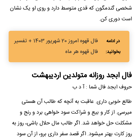
شخصی گندمگون که قدی متوسط دارد و روی او یک نشان
است دوری کن.
فال قهوه امروز 20 شهریور 1403 + تفسیر
فال قهوه هر ماه
فال ابجد روزانه متولدین اردیبهشت
حروف ابجد فال شما : آ د ب
طالع خوبی داری. عاقبت به آنچه که طالب آن هستی
میرسی. از کار و بیع و شراکت سود خواهی برد و رنج و
مشکلت حل خواهد شد. اگر طالب مال حلال باشی، روز به
روز کارت بهتر میشود. اگر قصد سفر داری برو، از آن سود