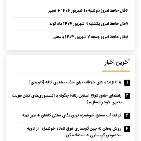
6
فال حافظ امروز دوشنبه 10 شهریور 1404 + تعبیر
7
فال حافظ امروز یکشنبه 9 شهریور 1404 ماه تولد
8
فال حافظ امروز جمعه 7 شهریور 1404 با معنی
آخرین اخبار
1
8 تا از ایده های خلاقانه برای جذب مشتری کافه [کاربردی]
2
راهنمای جامع انواع استایل زنانه؛ چگونه با اکسسوری‌های کیان هویت
بصری خود را بسازیم؟
3
کوفته آب سماق، خوشمزه ترین غذای سنتی کاشان + طرز تهیه
4
روش پختن ته چین گرمساری فوق العاده خوشمزه | از ادویه
مخصوص گرمساری ها استفاده کن