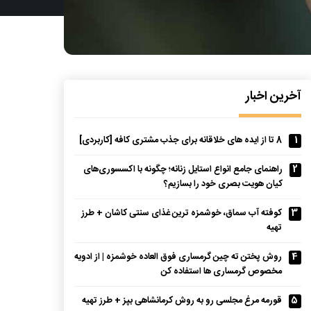
آخرین اخبار
1
8 تا از ایده های خلاقانه برای جذب مشتری کافه [کاربردی]
2
راهنمای جامع انواع استایل زنانه؛ چگونه با اکسسوری‌های
کیان هویت بصری خود را بسازیم؟
3
کوفته آب سماق، خوشمزه ترین غذای سنتی کاشان + طرز
تهیه
4
روش پختن ته چین گرمساری فوق العاده خوشمزه | از ادویه
مخصوص گرمساری ها استفاده کن
5
قورمه مرغ مجلسی رو به روش کرمانشاهی بپز + طرز تهیه