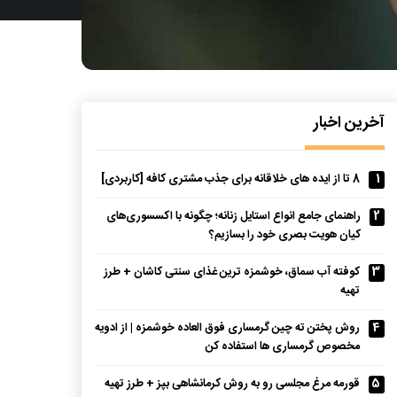
آخرین اخبار
1
8 تا از ایده های خلاقانه برای جذب مشتری کافه [کاربردی]
2
راهنمای جامع انواع استایل زنانه؛ چگونه با اکسسوری‌های
کیان هویت بصری خود را بسازیم؟
3
کوفته آب سماق، خوشمزه ترین غذای سنتی کاشان + طرز
تهیه
4
روش پختن ته چین گرمساری فوق العاده خوشمزه | از ادویه
مخصوص گرمساری ها استفاده کن
5
قورمه مرغ مجلسی رو به روش کرمانشاهی بپز + طرز تهیه