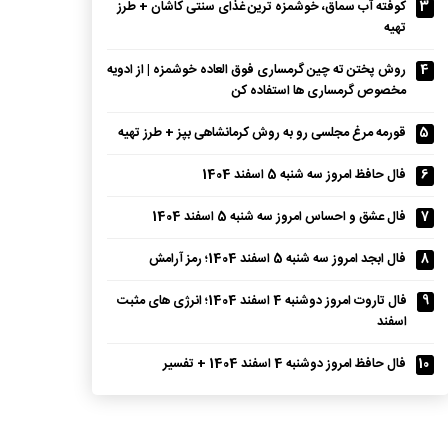
3
کوفته آب سماق، خوشمزه ترین غذای سنتی کاشان + طرز
تهیه
4
روش پختن ته چین گرمساری فوق العاده خوشمزه | از ادویه
مخصوص گرمساری ها استفاده کن
5
قورمه مرغ مجلسی رو به روش کرمانشاهی بپز + طرز تهیه
6
فال حافظ امروز سه شنبه 5 اسفند 1404
7
فال عشق و احساس امروز سه شنبه 5 اسفند 1404
8
فال ابجد امروز سه شنبه 5 اسفند 1404؛ رمز آرامش
9
فال تاروت امروز دوشنبه 4 اسفند 1404؛ انرژی های مثبت
اسفند
10
فال حافظ امروز دوشنبه 4 اسفند 1404 + تفسیر