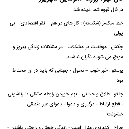
در فال قهوه شما دیده شد:
خط منکسر (شکسته) : کار های در هم – فقر اقتصادی – بی
پولی
چکش : موفقیت در مشکلات - در مشکلات زندگی پیروز و
موفق می شوید نگران نباشید.
پرستو : خبر خوب – تحول - جهشی که باید در آن محتاط
بود.
چاقو : طلاق و جدائی - بهم خوردن رابطه عشقی یا زناشوئی
- قطع ارتباط - درگیری و دعوا - دعوای غیر منطقی –
خشونت
چراغ : کدبانوی منزل است - زندگی خوش و راحتی داشتن -