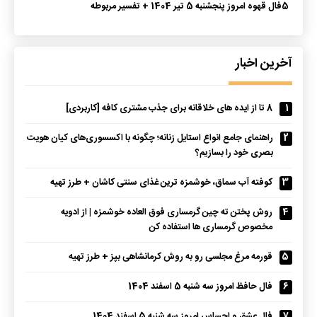
5
فال قهوه امروز پنجشنبه 5 تیر 1404 + تفسیر مربوطه
آخرین اخبار
1
8 تا از ایده های خلاقانه برای جذب مشتری کافه [کاربردی]
2
راهنمای جامع انواع استایل زنانه؛ چگونه با اکسسوری‌های کیان هویت
بصری خود را بسازیم؟
3
کوفته آب سماق، خوشمزه ترین غذای سنتی کاشان + طرز تهیه
4
روش پختن ته چین گرمساری فوق العاده خوشمزه | از ادویه
مخصوص گرمساری ها استفاده کن
5
قورمه مرغ مجلسی رو به روش کرمانشاهی بپز + طرز تهیه
6
فال حافظ امروز سه شنبه 5 اسفند 1404
7
فال عشق و احساس امروز سه شنبه 5 اسفند 1404