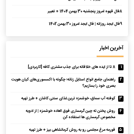
8
فال قهوه امروز پنجشنبه 30 بهمن 1404 + تعبیر
9
فال ابجد روزانه | فال ابجد امروز 30 بهمن 1402
آخرین اخبار
1
8 تا از ایده های خلاقانه برای جذب مشتری کافه [کاربردی]
2
راهنمای جامع انواع استایل زنانه؛ چگونه با اکسسوری‌های کیان هویت
بصری خود را بسازیم؟
3
کوفته آب سماق، خوشمزه ترین غذای سنتی کاشان + طرز تهیه
4
روش پختن ته چین گرمساری فوق العاده خوشمزه | از ادویه
مخصوص گرمساری ها استفاده کن
5
قورمه مرغ مجلسی رو به روش کرمانشاهی بپز + طرز تهیه