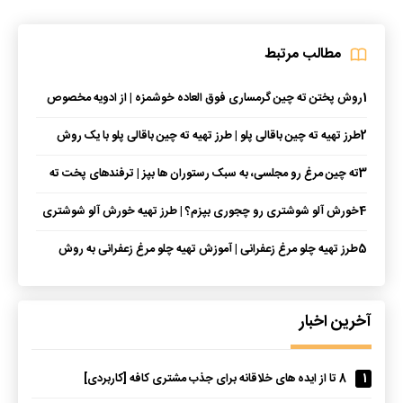
مطالب مرتبط
1
روش پختن ته چین گرمساری فوق العاده خوشمزه | از ادویه مخصوص
گرمساری ها استفاده کن
2
طرز تهیه ته چین باقالی پلو | طرز تهیه ته چین باقالی پلو با یک روش
فوق العاده
3
ته چین مرغ رو مجلسی، به سبک رستوران ها بپز | ترفندهای پخت ته
چین که هیچکی بهت نمیگه!
4
خورش آلو شوشتری رو چجوری بپزم؟ | طرز تهیه خورش آلو شوشتری
+ نکات
5
طرز تهیه چلو مرغ زعفرانی | آموزش تهیه چلو مرغ زعفرانی به روش
رستورانی بدون رب گوجه فرنگی
آخرین اخبار
1
8 تا از ایده های خلاقانه برای جذب مشتری کافه [کاربردی]