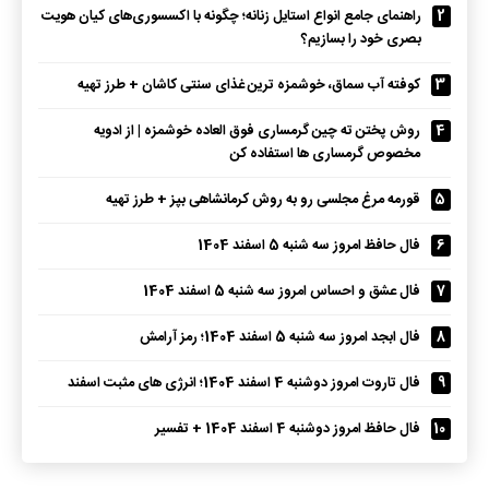
2
راهنمای جامع انواع استایل زنانه؛ چگونه با اکسسوری‌های کیان هویت
بصری خود را بسازیم؟
3
کوفته آب سماق، خوشمزه ترین غذای سنتی کاشان + طرز تهیه
4
روش پختن ته چین گرمساری فوق العاده خوشمزه | از ادویه
مخصوص گرمساری ها استفاده کن
5
قورمه مرغ مجلسی رو به روش کرمانشاهی بپز + طرز تهیه
6
فال حافظ امروز سه شنبه 5 اسفند 1404
7
فال عشق و احساس امروز سه شنبه 5 اسفند 1404
8
فال ابجد امروز سه شنبه 5 اسفند 1404؛ رمز آرامش
9
فال تاروت امروز دوشنبه 4 اسفند 1404؛ انرژی های مثبت اسفند
10
فال حافظ امروز دوشنبه 4 اسفند 1404 + تفسیر