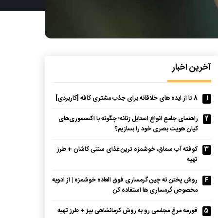
آخرین اخبار
1
8 تا از ایده های خلاقانه برای جذب مشتری کافه [کاربردی]
2
راهنمای جامع انواع استایل زنانه؛ چگونه با اکسسوری‌های
کیان هویت بصری خود را بسازیم؟
3
کوفته آب سماق، خوشمزه ترین غذای سنتی کاشان + طرز
تهیه
4
روش پختن ته چین گرمساری فوق العاده خوشمزه | از ادویه
مخصوص گرمساری ها استفاده کن
5
قورمه مرغ مجلسی رو به روش کرمانشاهی بپز + طرز تهیه