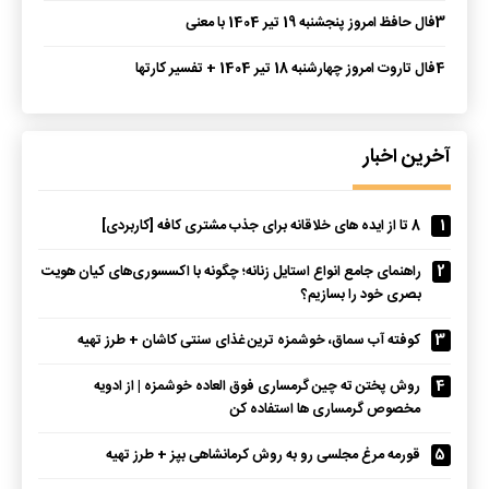
3
فال حافظ امروز پنجشنبه 19 تیر 1404 با معنی
4
فال تاروت امروز چهارشنبه 18 تیر 1404 + تفسیر کارتها
آخرین اخبار
1
8 تا از ایده های خلاقانه برای جذب مشتری کافه [کاربردی]
2
راهنمای جامع انواع استایل زنانه؛ چگونه با اکسسوری‌های کیان هویت
بصری خود را بسازیم؟
3
کوفته آب سماق، خوشمزه ترین غذای سنتی کاشان + طرز تهیه
4
روش پختن ته چین گرمساری فوق العاده خوشمزه | از ادویه
مخصوص گرمساری ها استفاده کن
5
قورمه مرغ مجلسی رو به روش کرمانشاهی بپز + طرز تهیه