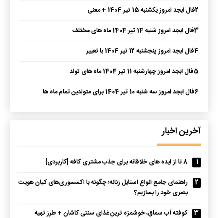
2
فال ابجد امروز یکشنبه 15 تیر 1404 + معنی
3
فال ابجد امروز شنبه 14 تیر 1404 ماه های مختلف
4
فال ابجد امروز پنجشنبه 12 تیر 1404 با تعبیر
5
فال ابجد امروز چهارشنبه 11 تیر 1404 ماه های تولد
6
فال ابجد امروز سه شنبه 10 تیر 1404 برای متولدین تمام ماه ها
آخرین اخبار
1
8 تا از ایده های خلاقانه برای جذب مشتری کافه [کاربردی]
2
راهنمای جامع انواع استایل زنانه؛ چگونه با اکسسوری‌های کیان هویت
بصری خود را بسازیم؟
3
کوفته آب سماق، خوشمزه ترین غذای سنتی کاشان + طرز تهیه