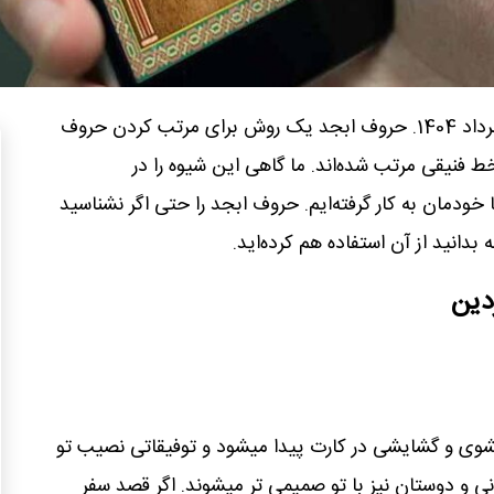
فال ابجد امروز شنبه 31 خرداد 1404. حروف ابجد یک روش برای مرتب کردن حروف
خط فنیقی مرتب شده‌اند. ما گاهی این شیوه را در
 خودمان به کار گرفته‌ایم. حروف ابجد را حتی اگر نشناسید
بدانید از آن استفاده‌ هم کرده‌اید.
دین
ی و گشایشی در کارت پیدا میشود و توفیقاتی نصیب تو
 و دوستان نیز با تو صمیمی تر میشوند. اگر قصد سفر