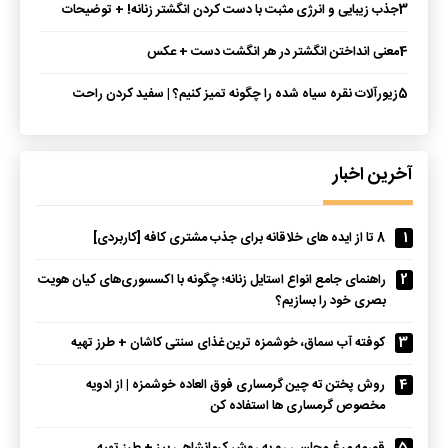
3
جذب زیبایی و انرژی مثبت با دست کردن انگشتر زنانه! + توضیحات
4
معنی انداختن انگشتر در هر انگشت دست + عکس
5
زیورآلات نقره سیاه شده را چگونه تمیز کنیم؟ | سفید کردن راحت
انگشتر نقره در خانه با سس
آخرین اخبار
1
8 تا از ایده های خلاقانه برای جذب مشتری کافه [کاربردی]
2
راهنمای جامع انواع استایل زنانه؛ چگونه با اکسسوری‌های کیان هویت
بصری خود را بسازیم؟
3
کوفته آب سماق، خوشمزه ترین غذای سنتی کاشان + طرز تهیه
4
روش پختن ته چین گرمساری فوق العاده خوشمزه | از ادویه
مخصوص گرمساری ها استفاده کن