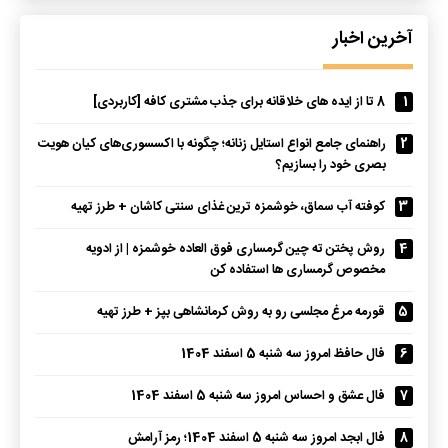
آخرین اخبار
1
8 تا از ایده های خلاقانه برای جذب مشتری کافه [کاربردی]
2
راهنمای جامع انواع استایل زنانه؛ چگونه با اکسسوری‌های کیان هویت
بصری خود را بسازیم؟
3
کوفته آب سماق، خوشمزه ترین غذای سنتی کاشان + طرز تهیه
4
روش پختن ته چین گرمساری فوق العاده خوشمزه | از ادویه
مخصوص گرمساری ها استفاده کن
5
قورمه مرغ مجلسی رو به روش کرمانشاهی بپز + طرز تهیه
6
فال حافظ امروز سه شنبه 5 اسفند 1404
7
فال عشق و احساس امروز سه شنبه 5 اسفند 1404
8
فال ابجد امروز سه شنبه 5 اسفند 1404؛ رمز آرامش