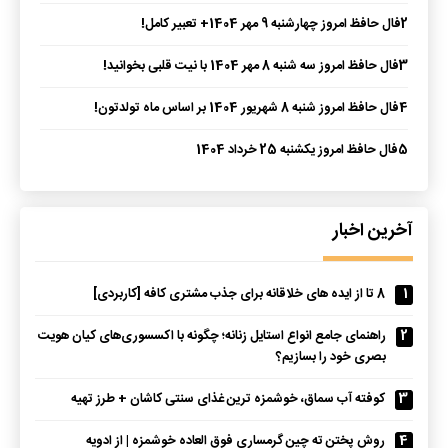
2
فال حافظ امروز چهارشنبه 9 مهر 1404+ تعبیر کامل!
3
فال حافظ امروز سه شنبه 8 مهر 1404 با نیت قلبی بخوانید!
4
فال حافظ امروز شنبه 8 شهریور 1404 بر اساس ماه تولدتون!
5
فال حافظ امروز یکشنبه 25 خرداد 1404
آخرین اخبار
1
8 تا از ایده های خلاقانه برای جذب مشتری کافه [کاربردی]
2
راهنمای جامع انواع استایل زنانه؛ چگونه با اکسسوری‌های کیان هویت
بصری خود را بسازیم؟
3
کوفته آب سماق، خوشمزه ترین غذای سنتی کاشان + طرز تهیه
4
روش پختن ته چین گرمساری فوق العاده خوشمزه | از ادویه