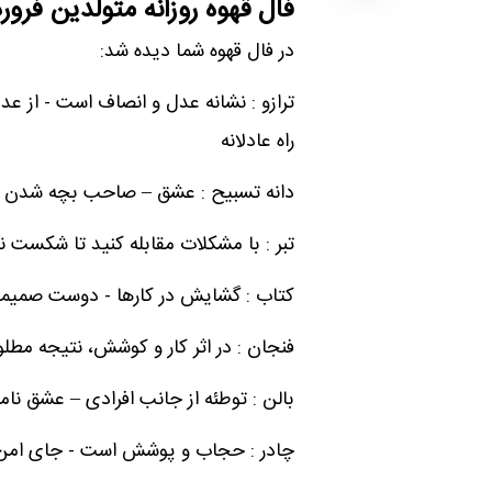
فال قهوه روزانه متولدین فرور
در فال قهوه شما دیده شد:
ترازو : نشانه عدل و انصاف است - از عد
راه عادلانه
دانه تسبیح : عشق – صاحب بچه شدن 
تبر : با مشکلات مقابله کنید تا شکست ن
کتاب : گشایش در کارها - دوست صمیمی و
فنجان : در اثر کار و کوشش، نتیجه مط
بالن : توطئه از جانب افرادی – عشق نا
چادر : حجاب و پوشش است - جای امن