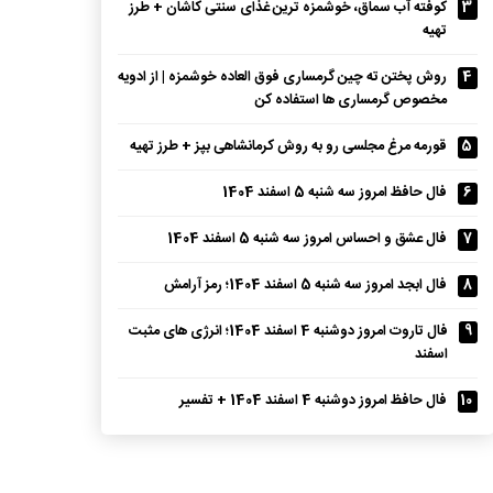
3
کوفته آب سماق، خوشمزه ترین غذای سنتی کاشان + طرز
تهیه
4
روش پختن ته چین گرمساری فوق العاده خوشمزه | از ادویه
مخصوص گرمساری ها استفاده کن
5
قورمه مرغ مجلسی رو به روش کرمانشاهی بپز + طرز تهیه
6
فال حافظ امروز سه شنبه 5 اسفند 1404
7
فال عشق و احساس امروز سه شنبه 5 اسفند 1404
8
فال ابجد امروز سه شنبه 5 اسفند 1404؛ رمز آرامش
9
فال تاروت امروز دوشنبه 4 اسفند 1404؛ انرژی های مثبت
اسفند
10
فال حافظ امروز دوشنبه 4 اسفند 1404 + تفسیر