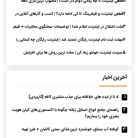
1
قطعی اینترنت تا چه زمانی دوام دار است؟ | محبوب ترین بازی دهه
هشتادی ها هم فیلتر شد!!
2
قطعی اینترنت و فیلترینگ تا کی ادامه دارد؟ | کسب‌ و کارهای آنلاین در
پی قطعی اینترنت چقدر خسارت دیدند؟
3
علت اختلال در اینترنت اعلام شد! | توضیحات سخنگوی مخابرات + فیلم
4
مهلت ثبت نام اینترنت رایگان تمدید شد | اینترنت رایگان چه کسانی را
شامل می شود؟
5
سرعت اینترنت خونتو زیاد کن | ساده ترین روش ها برای افزایش
سرعت اینترنت
آخرین اخبار
1
8 تا از ایده های خلاقانه برای جذب مشتری کافه [کاربردی]
2
راهنمای جامع انواع استایل زنانه؛ چگونه با اکسسوری‌های کیان هویت
بصری خود را بسازیم؟
3
کوفته آب سماق، خوشمزه ترین غذای سنتی کاشان + طرز تهیه