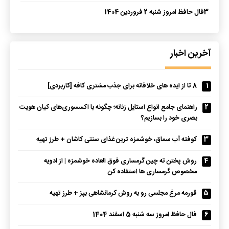
3
فال حافظ امروز شنبه 2 فروردین 1404
آخرین اخبار
1
8 تا از ایده های خلاقانه برای جذب مشتری کافه [کاربردی]
2
راهنمای جامع انواع استایل زنانه؛ چگونه با اکسسوری‌های کیان هویت
بصری خود را بسازیم؟
3
کوفته آب سماق، خوشمزه ترین غذای سنتی کاشان + طرز تهیه
4
روش پختن ته چین گرمساری فوق العاده خوشمزه | از ادویه
مخصوص گرمساری ها استفاده کن
5
قورمه مرغ مجلسی رو به روش کرمانشاهی بپز + طرز تهیه
6
فال حافظ امروز سه شنبه 5 اسفند 1404