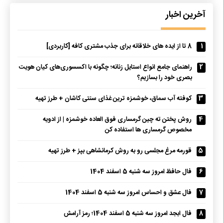
آخرین اخبار
1
8 تا از ایده های خلاقانه برای جذب مشتری کافه [کاربردی]
2
راهنمای جامع انواع استایل زنانه؛ چگونه با اکسسوری‌های کیان هویت
بصری خود را بسازیم؟
3
کوفته آب سماق، خوشمزه ترین غذای سنتی کاشان + طرز تهیه
4
روش پختن ته چین گرمساری فوق العاده خوشمزه | از ادویه
مخصوص گرمساری ها استفاده کن
5
قورمه مرغ مجلسی رو به روش کرمانشاهی بپز + طرز تهیه
6
فال حافظ امروز سه شنبه 5 اسفند 1404
7
فال عشق و احساس امروز سه شنبه 5 اسفند 1404
8
فال ابجد امروز سه شنبه 5 اسفند 1404؛ رمز آرامش