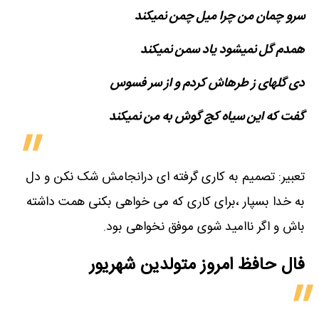
سرو چمان من چرا میل چمن نمی​کند
همدم گل نمی​شود یاد سمن نمی​کند
دی گله​ای ز طره​اش کردم و از سر فسوس
گفت که این سیاه کج گوش به من نمی​کند
تعبیر: تصمیم به کاری گرفته ای درانجامش شک نکن و دل
به خدا بسپار ،برای کاری که می خواهی بکنی همت داشته
باش و اگر ناامید شوی موفق نخواهی بود.
فال حافظ امروز متولدین‌ شهریور