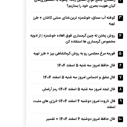
2
راهنمای جامع انواع استایل زنانه؛ چگونه با اکسسوری‌های
کیان هویت بصری خود را بسازیم؟
3
کوفته آب سماق، خوشمزه ترین غذای سنتی کاشان + طرز
تهیه
4
روش پختن ته چین گرمساری فوق العاده خوشمزه | از ادویه
مخصوص گرمساری ها استفاده کن
5
قورمه مرغ مجلسی رو به روش کرمانشاهی بپز + طرز تهیه
6
فال حافظ امروز سه شنبه 5 اسفند 1404
7
فال عشق و احساس امروز سه شنبه 5 اسفند 1404
8
فال ابجد امروز سه شنبه 5 اسفند 1404؛ رمز آرامش
9
فال تاروت امروز دوشنبه 4 اسفند 1404؛ انرژی های مثبت
اسفند
10
فال حافظ امروز دوشنبه 4 اسفند 1404 + تفسیر