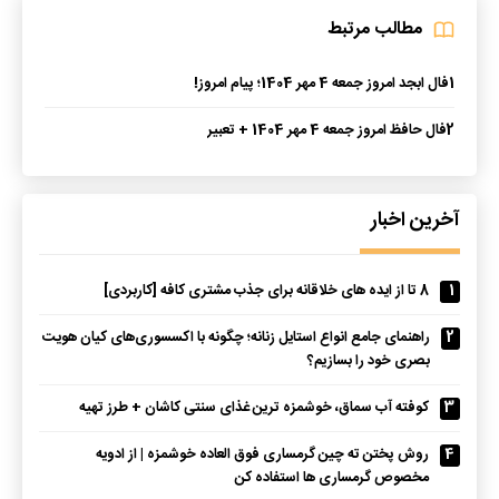
مطالب مرتبط
1
فال ابجد امروز جمعه 4 مهر 1404؛ پیام امروز!
2
فال حافظ امروز جمعه 4 مهر 1404 + تعبیر
آخرین اخبار
1
8 تا از ایده های خلاقانه برای جذب مشتری کافه [کاربردی]
2
راهنمای جامع انواع استایل زنانه؛ چگونه با اکسسوری‌های کیان هویت
بصری خود را بسازیم؟
3
کوفته آب سماق، خوشمزه ترین غذای سنتی کاشان + طرز تهیه
4
روش پختن ته چین گرمساری فوق العاده خوشمزه | از ادویه
مخصوص گرمساری ها استفاده کن