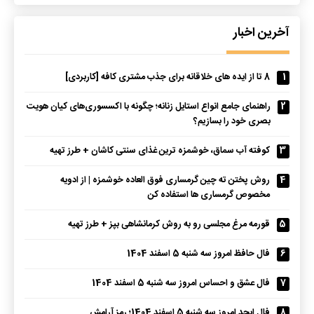
آخرین اخبار
1
8 تا از ایده های خلاقانه برای جذب مشتری کافه [کاربردی]
2
راهنمای جامع انواع استایل زنانه؛ چگونه با اکسسوری‌های کیان هویت
بصری خود را بسازیم؟
3
کوفته آب سماق، خوشمزه ترین غذای سنتی کاشان + طرز تهیه
4
روش پختن ته چین گرمساری فوق العاده خوشمزه | از ادویه
مخصوص گرمساری ها استفاده کن
5
قورمه مرغ مجلسی رو به روش کرمانشاهی بپز + طرز تهیه
6
فال حافظ امروز سه شنبه 5 اسفند 1404
7
فال عشق و احساس امروز سه شنبه 5 اسفند 1404
8
فال ابجد امروز سه شنبه 5 اسفند 1404؛ رمز آرامش