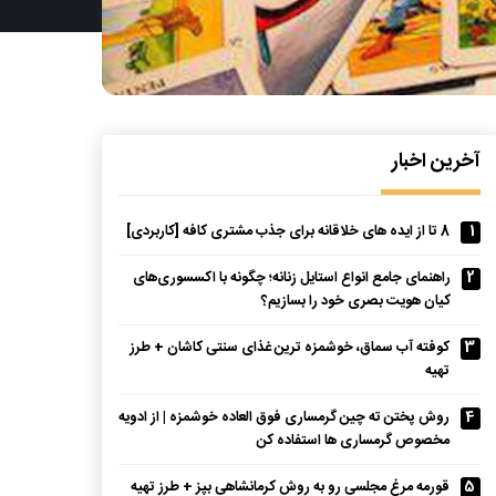
آخرین اخبار
1
8 تا از ایده های خلاقانه برای جذب مشتری کافه [کاربردی]
2
راهنمای جامع انواع استایل زنانه؛ چگونه با اکسسوری‌های
کیان هویت بصری خود را بسازیم؟
3
کوفته آب سماق، خوشمزه ترین غذای سنتی کاشان + طرز
تهیه
4
روش پختن ته چین گرمساری فوق العاده خوشمزه | از ادویه
مخصوص گرمساری ها استفاده کن
5
قورمه مرغ مجلسی رو به روش کرمانشاهی بپز + طرز تهیه