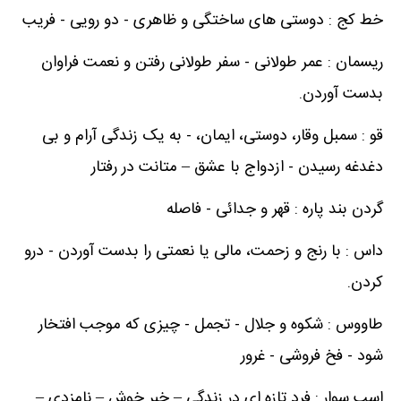
خط کج : دوستی های ساختگی و ظاهری - دو رویی - فریب
ریسمان : عمر طولانی - سفر طولانی رفتن و نعمت فراوان
بدست آوردن.
قو : سمبل وقار، دوستی، ایمان، - به یک زندگی آرام و بی
دغدغه رسیدن - ازدواج با عشق – متانت در رفتار
گردن بند پاره : قهر و جدائی - فاصله
داس : با رنج و زحمت، مالی یا نعمتی را بدست آوردن - درو
کردن.
طاووس : شکوه و جلال - تجمل - چیزی که موجب افتخار
شود - فخ فروشی - غرور
اسب سوار : فرد تازه ای در زندگی – خبر خوش – نامزدی –