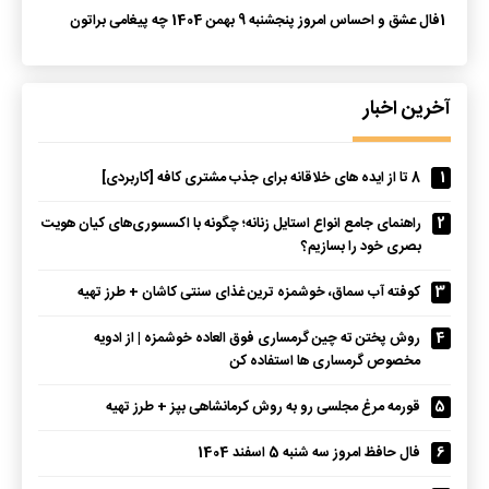
1
فال عشق و احساس امروز پنجشنبه 9 بهمن 1404 چه پیغامی براتون
داره؟
آخرین اخبار
1
8 تا از ایده های خلاقانه برای جذب مشتری کافه [کاربردی]
2
راهنمای جامع انواع استایل زنانه؛ چگونه با اکسسوری‌های کیان هویت
بصری خود را بسازیم؟
3
کوفته آب سماق، خوشمزه ترین غذای سنتی کاشان + طرز تهیه
4
روش پختن ته چین گرمساری فوق العاده خوشمزه | از ادویه
مخصوص گرمساری ها استفاده کن
5
قورمه مرغ مجلسی رو به روش کرمانشاهی بپز + طرز تهیه
6
فال حافظ امروز سه شنبه 5 اسفند 1404