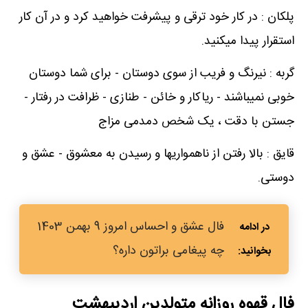
پلکان : در کار خود ترقی و پیشرفت خواهید کرد و در آن کار
استقرار پیدا میکنید.
گربه : نیرنگ و فریب از سوی دوستان - برای شما دوستان
خوبی نمیباشند - ریاکار و خائن - طنازی - ظرافت در رفتار -
جستن با دقت ، یک شخص دمدمی مزاج
قایق : بالا رفتن از ناهمواریها و رسیدن به معشوق - عشق و
دوستی.
فال عشق و احساس امروز 9 بهمن 1403
چه پیغامی براتون داره؟
فال قهوه روزانه متولدین اردیبهشت