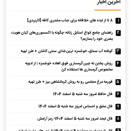
آخرین اخبار
1
8 تا از ایده های خلاقانه برای جذب مشتری کافه [کاربردی]
2
راهنمای جامع انواع استایل زنانه؛ چگونه با اکسسوری‌های کیان هویت
بصری خود را بسازیم؟
3
کوفته آب سماق، خوشمزه ترین غذای سنتی کاشان + طرز تهیه
4
روش پختن ته چین گرمساری فوق العاده خوشمزه | از ادویه
مخصوص گرمساری ها استفاده کن
5
قورمه مرغ مجلسی رو به روش کرمانشاهی بپز + طرز تهیه
6
فال حافظ امروز سه شنبه 5 اسفند 1404
7
فال عشق و احساس امروز سه شنبه 5 اسفند 1404
8
فال ابجد امروز سه شنبه 5 اسفند 1404؛ رمز آرامش