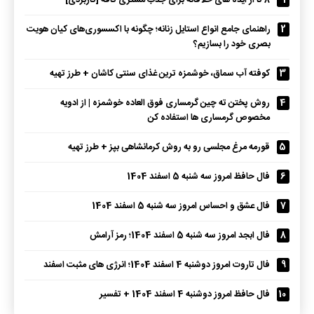
1
8 تا از ایده های خلاقانه برای جذب مشتری کافه [کاربردی]
2
راهنمای جامع انواع استایل زنانه؛ چگونه با اکسسوری‌های کیان هویت
بصری خود را بسازیم؟
3
کوفته آب سماق، خوشمزه ترین غذای سنتی کاشان + طرز تهیه
4
روش پختن ته چین گرمساری فوق العاده خوشمزه | از ادویه
مخصوص گرمساری ها استفاده کن
5
قورمه مرغ مجلسی رو به روش کرمانشاهی بپز + طرز تهیه
6
فال حافظ امروز سه شنبه 5 اسفند 1404
7
فال عشق و احساس امروز سه شنبه 5 اسفند 1404
8
فال ابجد امروز سه شنبه 5 اسفند 1404؛ رمز آرامش
9
فال تاروت امروز دوشنبه 4 اسفند 1404؛ انرژی های مثبت اسفند
10
فال حافظ امروز دوشنبه 4 اسفند 1404 + تفسیر