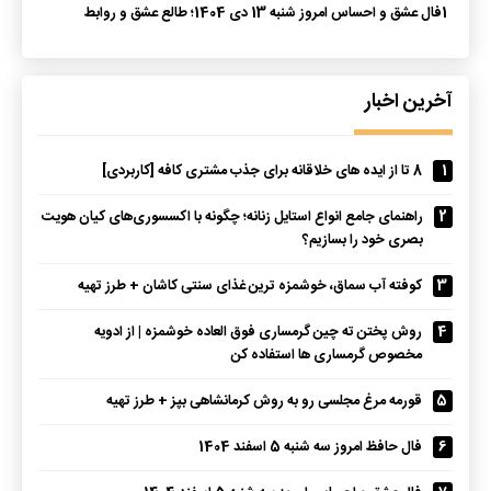
1
فال عشق و احساس امروز شنبه 13 دی 1404؛ طالع عشق و روابط
آخرین اخبار
1
8 تا از ایده های خلاقانه برای جذب مشتری کافه [کاربردی]
2
راهنمای جامع انواع استایل زنانه؛ چگونه با اکسسوری‌های کیان هویت
بصری خود را بسازیم؟
3
کوفته آب سماق، خوشمزه ترین غذای سنتی کاشان + طرز تهیه
4
روش پختن ته چین گرمساری فوق العاده خوشمزه | از ادویه
مخصوص گرمساری ها استفاده کن
5
قورمه مرغ مجلسی رو به روش کرمانشاهی بپز + طرز تهیه
6
فال حافظ امروز سه شنبه 5 اسفند 1404