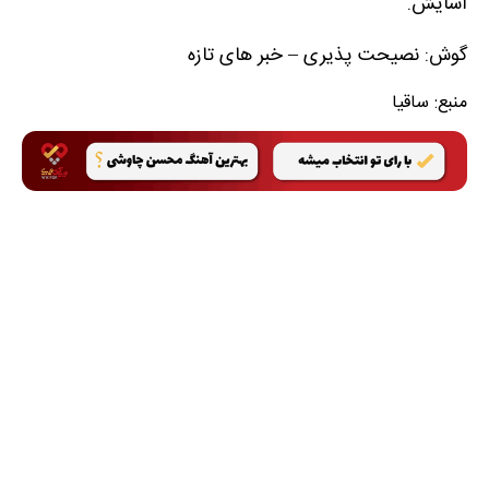
آسایش.
گوش: نصیحت پذیری – خبر های تازه
منبع:
ساقیا